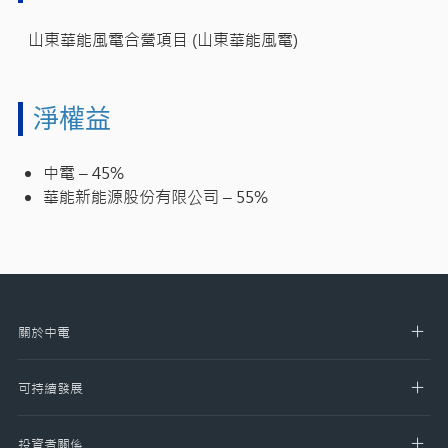
山東華能風電合營項目 (山東華能風電)
淨權益
中電 – 45%
華能新能源股份有限公司 – 55%
關於中電
可持續發展
投資者關係