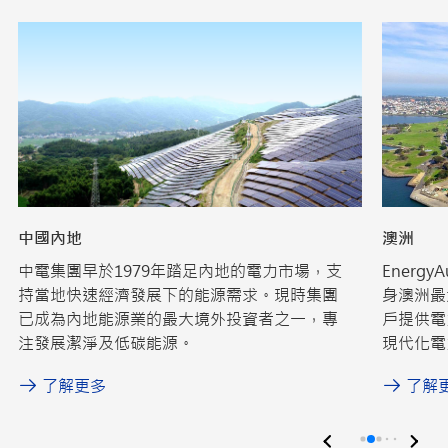
中國內地
澳洲
中電集團早於1979年踏足內地的電力市場，支
Energ
持當地快速經濟發展下的能源需求。現時集團
身澳洲最
已成為內地能源業的最大境外投資者之一，專
戶提供電
注發展潔淨及低碳能源。
現代化電
了解更多
了解