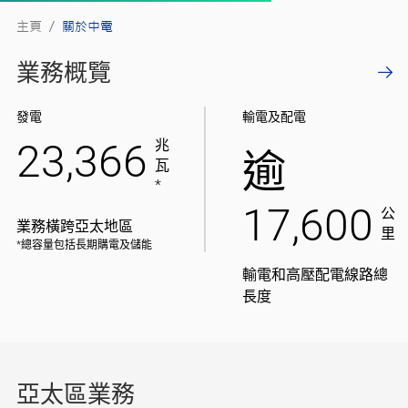
主頁
/
關於中電
業務概覽
發電
輸電及配電
23,366
兆
逾
瓦
*
17,600
公
業務橫跨亞太地區
里
*總容量包括長期購電及儲能
輸電和高壓配電線路總
長度
亞太區業務