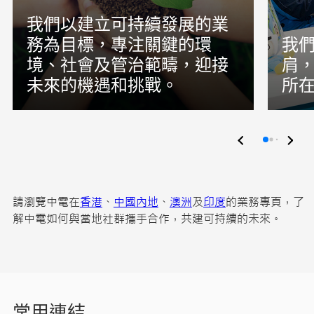
我們以建立可持續發展的業
務為目標，專注關鍵的環
我
境、社會及管治範疇，迎接
肩
未來的機遇和挑戰。
所
請瀏覽中電在
香港
、
中國內地
、
澳洲
及
印度
的業務專頁，了
解中電如何與當地社群攜手合作，共建可持續的未來。
常用連結