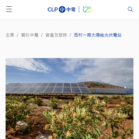
主頁
/
關於中電
/
資產及服務
/
西村一期太陽能光伏電站