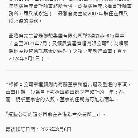
年與羅兵咸會計師事務所合併，成為羅兵咸永道會計師事
務所（羅兵咸永道）。聶雅倫先生於2007年辭任在羅兵
咸永道的職務。
#
聶雅倫先生曾是聯想集團有限公司
的獨立非執行董事
#
（直至2021年7月）及領展資產管理有限公司
（為領展
房地產投資信託基金的經理）之獨立非執行董事（直至
2024年8月1日）。
+
根據本公司章程細則內有關董事輪值告退及重選的事項，
董事任期一般為自上次選舉或重選之年起計的三年；然
而，視乎董事會的人數，董事的任期有可能為兩年。
#
這些公司的證券目前在香港聯合交易所上市。
最後修訂日期：2026年8月6日