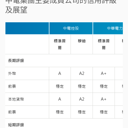
中電集團主要成員公司的信用評級
及展望
中電控股
中華電力​
標準普
穆迪
標準普
穆
爾
爾
長期評級
外幣
A
A2
A+
A
前景
穩定
穩定
穩定
穩
本地貨幣​
A
A2
A+
A
前景
穩定
穩定
穩定
穩
短期評級