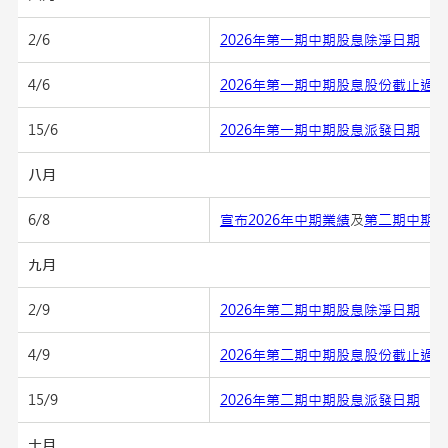
2/6
2026年第一期中期股息除淨日期
4/6
2026年第一期中期股息股份截止過
15/6
2026年第一期中期股息派發日期
八月
6/8
宣布2026年中期業績
及
第二期中期股
九月
2/9
2026年第二期中期股息除淨日期
4/9
2026年第二期中期股息股份截止過
15/9
2026年第二期中期股息派發日期
十月