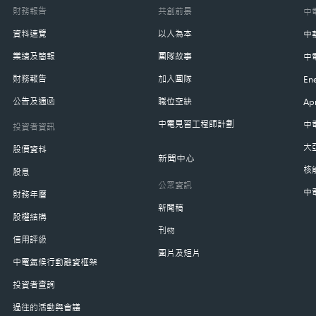
財務報告
共創前景
中
資料速覽
以人為本
中
業績及簡報
團隊故事
中
財務報告
加入團隊
Ene
公告及通函
職位空缺
Ap
中電見習工程師計劃
中
投資者資訊
大
股價資料
新聞中心
核
股息
公眾資訊
中
財務年曆
新聞稿
股權結構
刊物
信用評級
圖片及短片
中電氣候行動融資框架
投資者查詢
過往的活動與會議