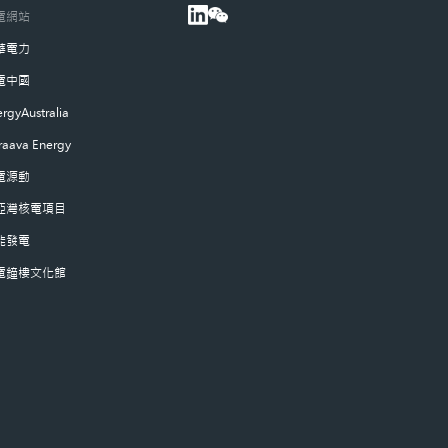
電網站
華電力
電中國
rgyAustralia
raava Energy
電源動
亞灣核電項目
能發電
電鐘樓文化館