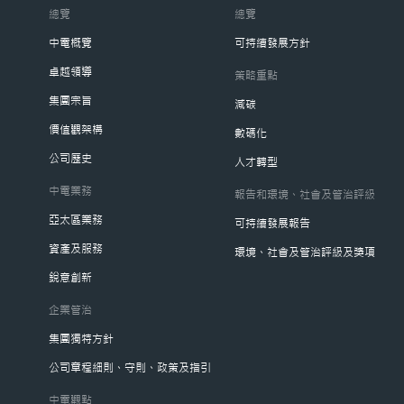
總覽
總覽
中電概覽
可持續發展方針
卓越領導
策略重點
集團宗旨
減碳
價值觀架構
數碼化
公司歷史
人才轉型
中電業務
報告和環境、社會及管治評級
亞太區業務
可持續發展報告
資產及服務
環境、社會及管治評級及獎項
銳意創新
企業管治
集團獨特方針
公司章程細則、守則、政策及指引
中電觀點