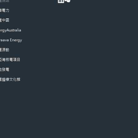
電網站
華電力
電中國
rgyAustralia
raava Energy
電源動
亞灣核電項目
能發電
電鐘樓文化館