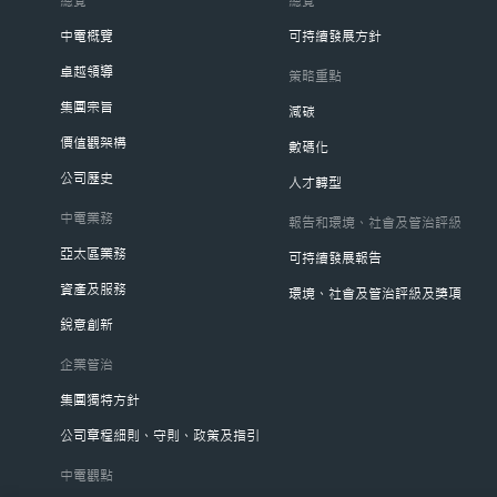
中電概覽
可持續發展方針
卓越領導
策略重點
集團宗旨
減碳
價值觀架構
數碼化
公司歷史
人才轉型
中電業務
報告和環境、社會及管治評級
亞太區業務
可持續發展報告
資產及服務
環境、社會及管治評級及獎項
銳意創新
企業管治
集團獨特方針
公司章程細則、守則、政策及指引
中電觀點