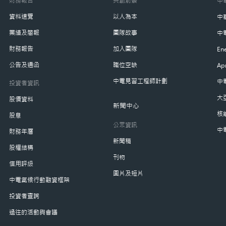
中
資料速覽
以人為本
中
業績及簡報
團隊故事
中
財務報告
加入團隊
Ene
公告及通函
職位空缺
Ap
中電見習工程師計劃
中
投資者資訊
大
股價資料
新聞中心
核
股息
公眾資訊
中
財務年曆
新聞稿
股權結構
刊物
信用評級
圖片及短片
中電氣候行動融資框架
投資者查詢
過往的活動與會議