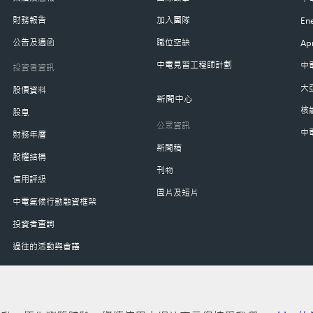
財務報告
加入團隊
Ene
公告及通函
職位空缺
Ap
中電見習工程師計劃
中
投資者資訊
大
股價資料
新聞中心
核
股息
公眾資訊
中
財務年曆
新聞稿
股權結構
刊物
信用評級
圖片及短片
中電氣候行動融資框架
投資者查詢
過往的活動與會議
股東參與
股東大會