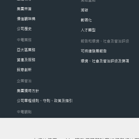
策略重點
集團宗旨
減碳
價值觀架構
數碼化
公司歷史
人才轉型
中電業務
報告和環境、社會及管治評級
亞太區業務
可持續發展報告
資產及服務
環境、社會及管治評級及獎項
銳意創新
企業管治
集團獨特方針
公司章程細則、守則、政策及指引
中電觀點
首席執行官網誌