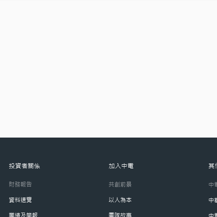
投資者關係
加入中電
其
財務報告
共創前景
中
資料速覽
以人為本
中
業績及簡報
團隊故事
中