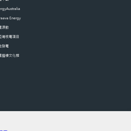
rgyAustralia
raava Energy
電源動
亞灣核電項目
能發電
電鐘樓文化館