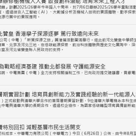
辦修樹機械人大賽 啟發創科潛能 培育未來工程人才
程師」計劃
2025/26學年今年踏入十周年，於7月6日舉辦2025/26學年重點活
課室，透過結合人工智能（AI）、大數據分析及機械人技術的實踐體驗，動手探
能源行業中的實際應用。
贊皇 香港學子探源逐夢 篤行致遠向未來
股有限公司（中電）「新質探源之旅」冀港篇活動圓滿舉行。繼此前河北贊皇中學師
廣東、北京及河北三地，在低碳能源探索、前沿科技體驗與歷史文化薰陶中，深
公室及河北省贊皇縣人民政府的支持。
為戰略經濟基建 推動北都發展 守護能源安全
諮詢，中電集團（中電）全力支持相關編制工作，已向政府提交建議書，貢獻電
暑期實習計劃 培育具創新能力及實踐經驗的新一代能源人
日）正式啟動與清華大學合作的首屆暑期實習計劃，9位清華大學電機系本科生由
化中電與清華大學的長期合作，透過校企協作，為國家低碳轉型培育具備創新能
費特別回扣 減輕基層市民生活開支
料成本。中華電力有限公司（中華電力）今日（6月26日）公佈，由今年8月至