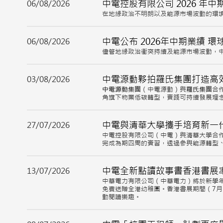
中電控股有限公司 2026 年中
06/08/2026
在地緣政治不明朗以及能源市場波動的環
中電公布 2026年中期業績 
06/08/2026
儘管地緣政治衝突持續及能源市場波動，中
中電源動夥拍羅氏集團打造高
03/08/2026
中電源動集團
（中電源動）與
羅氏集團
合
角旗下物業低碳轉型，實踐可持續發展理
中電與清華大學攜手培育新一
27/07/2026
中電控股有限公司（中電）與清華大學合作
完成為期四周的實習，透過參與能源轉型
中電全新點讀故事書香港書展
13/07/2026
中華電力有限公司（中華電力）將於新學
免費送贈全港幼稚園。香港書展期間（7月
動閱讀樂趣。