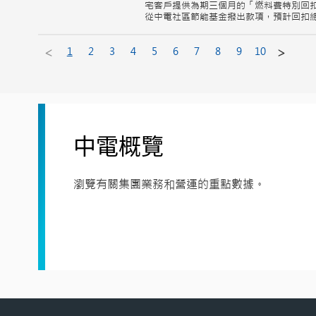
宅客戶提供為期三個月的「燃料費特別回
從中電社區節能基金撥出款項，預計回扣總額約
<
>
1
2
3
4
5
6
7
8
9
10
中電概覽
瀏覽有關集團業務和營運的重點數據。