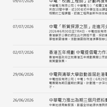
中電「校園工程師」計劃再度舉
09/07/2026
中華電力有限公司（中華電力）
「校園工
來自10間中學，近100名初中學生走出
相關的工程課題，認識工程與創新科技在
中電「新質探源之旅」走進河北
07/07/2026
2026年6月30日至7月4日，中電控
香港蘇浙公學的師生此次跨越千里，探訪
厚植家國情懷。活動獲國務院港澳事務辦
香港五年規劃 中電提倡電力作
02/07/2026
香港特區政府正就香港五年規劃展開公眾
高質量發展。
中電與清華大學啟動首屆赴港
29/06/2026
中電控股有限公司（中電）今日（6月29
電展開為期四星期的實習。計劃進一步深
才。
中華電力推出為期三個月燃料
26/06/2026
中東地緣局勢緊張，影響全球能源供應與燃