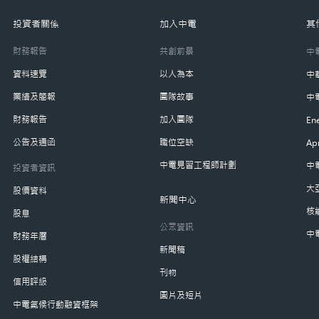
投資者關係
加入中電
其
財務報告
共創前景
中
資料速覽
以人為本
中
業績及簡報
團隊故事
中
財務報告
加入團隊
Ene
公告及通函
職位空缺
Ap
中電見習工程師計劃
中
投資者資訊
大
股價資料
新聞中心
核
股息
公眾資訊
中
財務年曆
新聞稿
股權結構
刊物
信用評級
圖片及短片
中電氣候行動融資框架