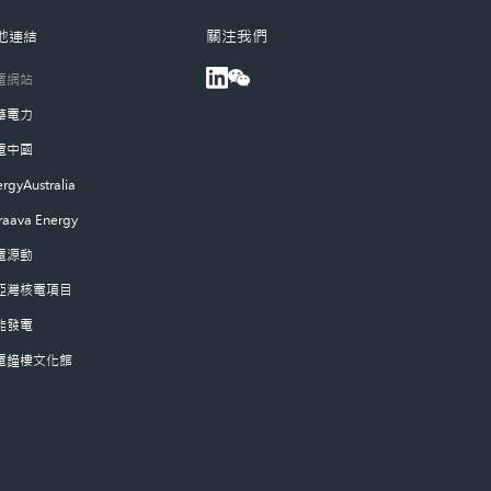
關注我們
他連結
電網站
華電力
電中國
rgyAustralia
raava Energy
電源動
亞灣核電項目
能發電
電鐘樓文化館