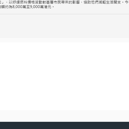
扣」，以紓緩燃料價格波動對基層市民帶來的影響，協助他們減輕生活開支。今
為8,000萬至9,000萬港元。