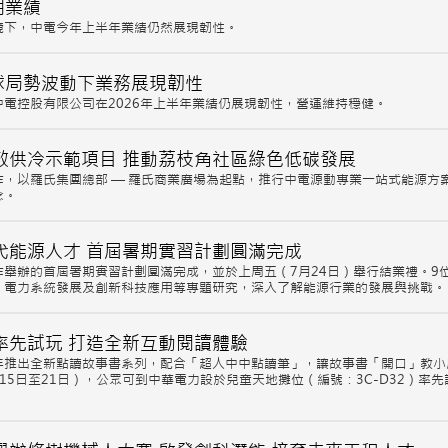
期業績
境下，中電今年上半年業績仍然展現韌性。
環球局勢波動下業務展現韌性
電控股有限公司在2026年上半年業績仍展現韌性，營運維持穩健。
效供冷示範項目 推動荔枝角社區綠色低碳發展
作，以羅氏集團總部 — 羅氏商業廣場為起點，推行中電源動專業一站式能源方
念。
代能源人才 首屆暑期實習計劃圓滿完成
舉辦的首屆暑期實習計劃圓滿完成，並於上周五（7月24日）舉行結業禮。9
、電力系統發展及創新科技應用等專題研究，深入了解能源行業的發展與挑戰。
率先試玩 打造全新互動閱讀體驗
年推出全新點讀故事書系列，配合「超人中中點讀筆」，讓故事書「開口」教小
15日至21日），公眾可到中華電力設於兒童天地攤位（編號：3C-D32）率