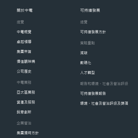
關於中電
可持續發展
總覽
總覽
中電概覽
可持續發展方針
卓越領導
策略重點
集團宗旨
減碳
價值觀架構
數碼化
公司歷史
人才轉型
中電業務
報告和環境、社會及管治評級
亞太區業務
可持續發展報告
資產及服務
環境、社會及管治評級及獎項
銳意創新
企業管治
集團獨特方針